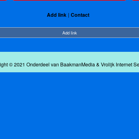
Add link
Contact
Add link
ight © 2021 Onderdeel van
BaakmanMedia
&
Vrolijk Internet S