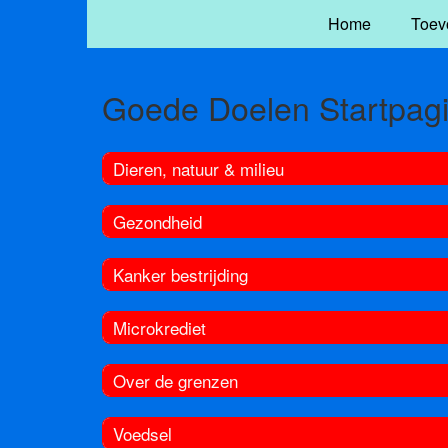
Home
Toev
Goede Doelen Startpag
Dieren, natuur & milieu
Gezondheid
Kanker bestrijding
Microkrediet
Over de grenzen
Voedsel