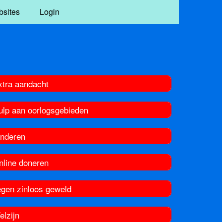
bsites
Login
xtra aandacht
ulp aan oorlogsgebieden
inderen
nline doneren
egen zinloos geweld
elzijn