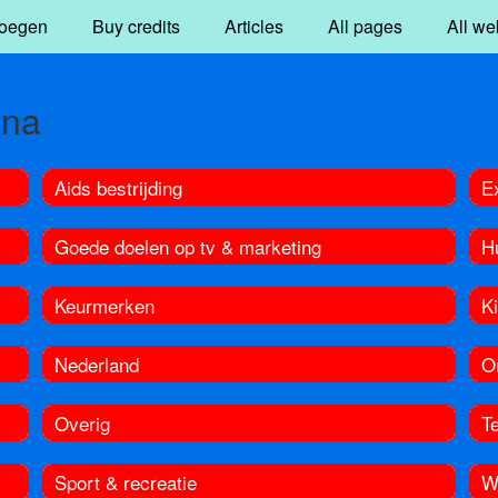
oegen
Buy credits
Articles
All pages
All we
ina
Aids bestrijding
E
Goede doelen op tv & marketing
H
Keurmerken
K
Nederland
O
Overig
T
Sport & recreatie
W